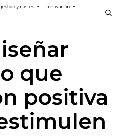
Skip
gestión y costes
Innovación
to

content
iseñar
jo que
n positiva
 estimulen