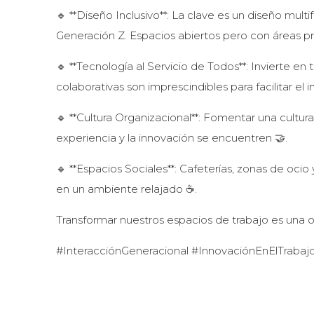
🔹 **Diseño Inclusivo**: La clave es un diseño mu
Generación Z. Espacios abiertos pero con áreas pr
🔹 **Tecnología al Servicio de Todos**: Invierte en 
colaborativas son imprescindibles para facilitar el
🔹 **Cultura Organizacional**: Fomentar una cult
experiencia y la innovación se encuentren 🤝.
🔹 **Espacios Sociales**: Cafeterías, zonas de oci
en un ambiente relajado ☕️.
Transformar nuestros espacios de trabajo es una
#InteracciónGeneracional #InnovaciónEnElTraba