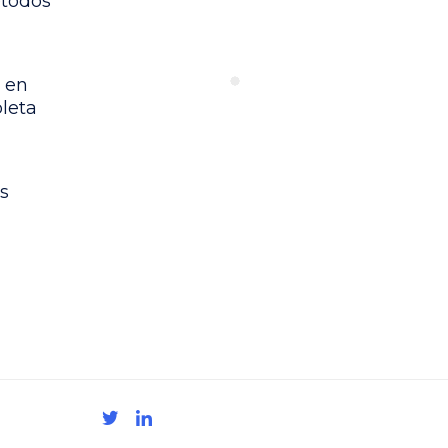
étodos
 en
leta
s