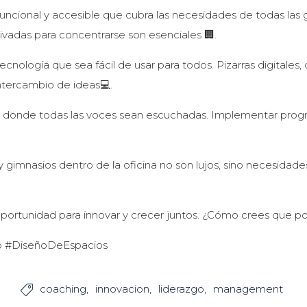
ltifuncional y accesible que cubra las necesidades de todas l
ivadas para concentrarse son esenciales 🏢.
tecnología que sea fácil de usar para todos. Pizarras digitales
 intercambio de ideas💻.
ura donde todas las voces sean escuchadas. Implementar prog
o y gimnasios dentro de la oficina no son lujos, sino necesida
 oportunidad para innovar y crecer juntos. ¿Cómo crees que 
jo #DiseñoDeEspacios
coaching
innovacion
liderazgo
management
