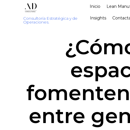
Inicio
Lean Manuf
Insights
Contacta
Consultoría Estratégica y de
Operaciones.
¿Cómo
espac
fomenten 
entre gen