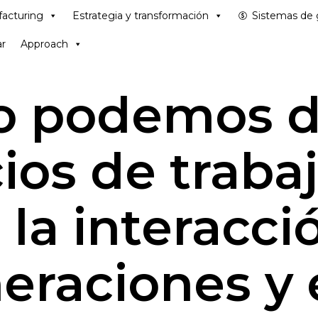
acturing
Estrategia y transformación
Sistemas de 
r
Approach
 podemos d
ios de traba
la interacció
eraciones y