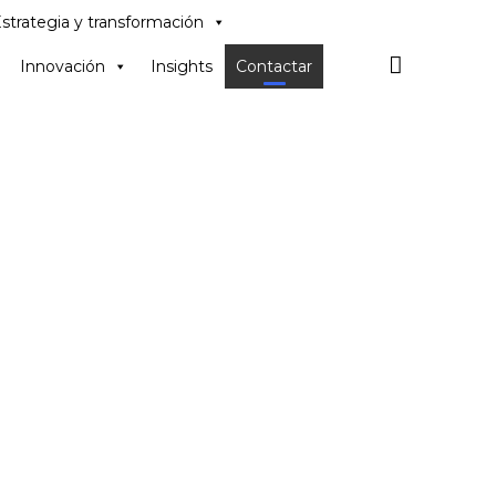
Skip
strategia y transformación
to
content

Innovación
Insights
Contactar