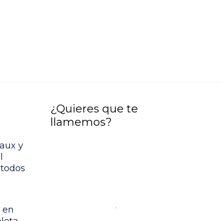
¿Quieres que te
llamemos?
aux y
l
étodos
 en