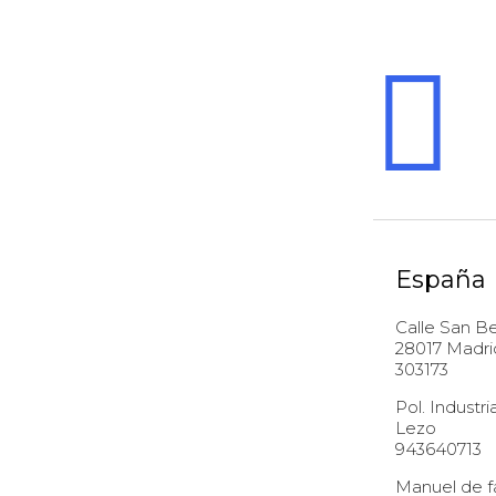
España
Calle San Be
28017 Madrid
303173
Pol. Industri
Lezo Tel
943640713
Manuel de fa