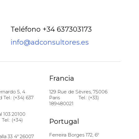
Teléfono +34 637303173
info@adconsultores.es
Francia
rnardo 5, 4
129 Rue de Sèvres, 75006
 Tel.: (+34) 637
Paris Tel.: (+33)
189480021
al 103 20100
.: (+34)
Portugal
Ferreira Borges 172, 6º
lla 33 4º 26007