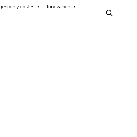
Skip
gestión y costes
Innovación
to

content