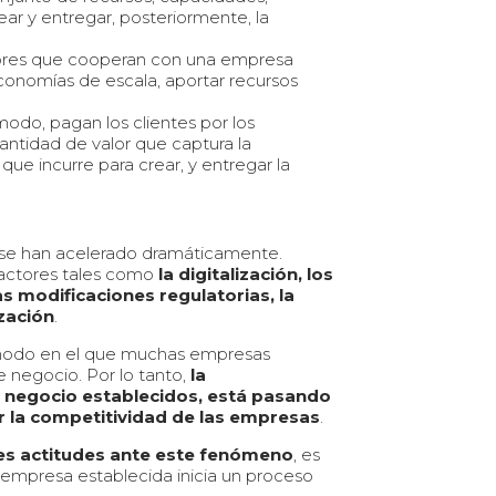
ar y entregar, posteriormente, la
adores que cooperan con una empresa
economías de escala, aportar recursos
modo, pagan los clientes por los
cantidad de valor que captura la
ue incurre para crear, y entregar la
o se han acelerado dramáticamente.
factores tales como
la digitalización, los
as modificaciones regulatorias, la
zación
.
 modo en el que muchas empresas
 negocio. Por lo tanto,
la
 negocio establecidos, está pasando
r la competitividad de las empresas
.
es actitudes ante este fenómeno
, es
 empresa establecida inicia un proceso