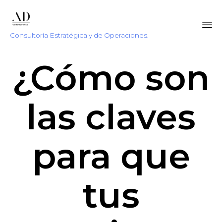
Consultoría Estratégica y de Operaciones.
Sk
¿Cómo son
to
co
las claves
para que
tus