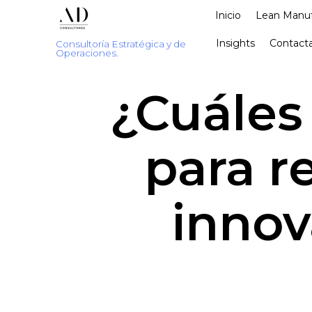
Inicio
Lean Manuf
Insights
Contacta
Consultoría Estratégica y de
Operaciones.
¿Cuáles
para re
innov