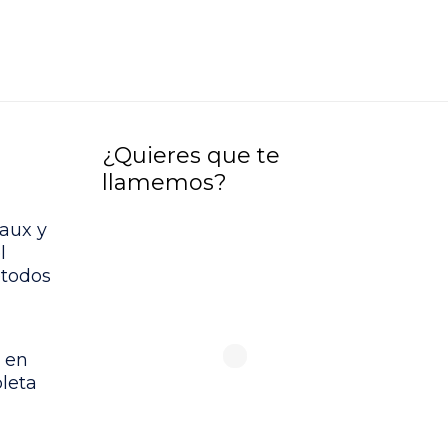
¿Quieres que te
llamemos?
aux y
l
étodos
 en
leta