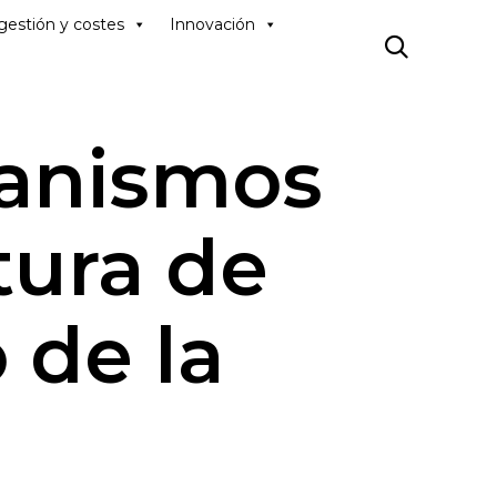
Skip
gestión y costes
Innovación
to

content
canismos
ltura de
 de la