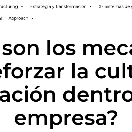
acturing
Estrategia y transformación
Sistemas de 
r
Approach
 son los me
forzar la cu
ación dentro
empresa?