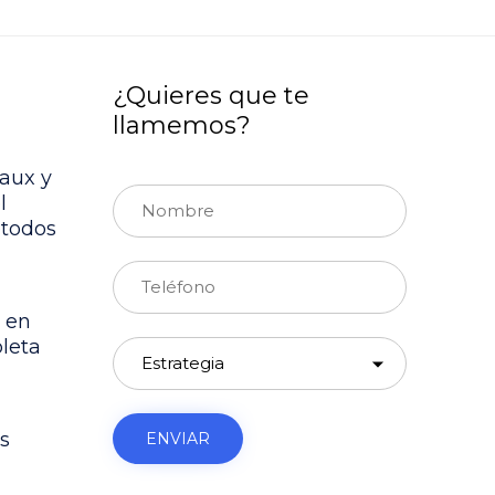
¿Quieres que te
llamemos?
aux y
l
étodos
 en
leta
s