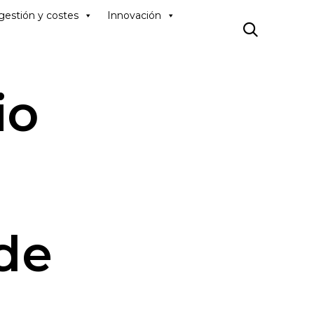
Skip
gestión y costes
Innovación
to

content
io
de