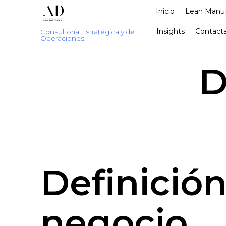
Inicio
Lean Manuf
Insights
Contacta
Consultoría Estratégica y de
Operaciones.
D
Definició
negocio