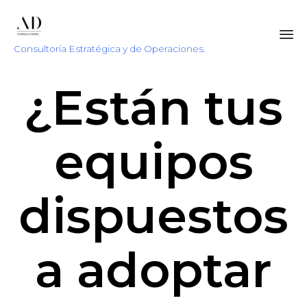
Consultoría Estratégica y de Operaciones.
Sk
¿Están tus
to
co
equipos
dispuestos
a adoptar