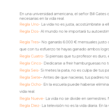
En una universidad americana, el señor Bill Gates 
necesarias en la vida real.
Regla Uno-
La vida no es justa, acostúmbrate a ell
Regla Dos-
Al mundo no le importará tu autoesti
Regla Tres
– No ganarás 6.000 € mensuales justo d
que con tu esfuerzo te hayas ganado ambos logro
Regla Cuatro-
Si piensas que tu profesor es duro, 
Regla Cinco-
Dedicarse a freir hamburguesas no te
Regla Seis-
Si metes la pata, no es culpa de tus pad
Regla Siete
– Antes de que nacieras, tus padres n
Regla Ocho-
En la escuela puede haberse eliminad
vida real.
Regla Nueve-
La vida no se divide en semestres. 
Regla Diez-
La televisión no es la vida diaria. En la