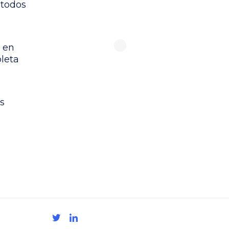
étodos
 en
leta
s