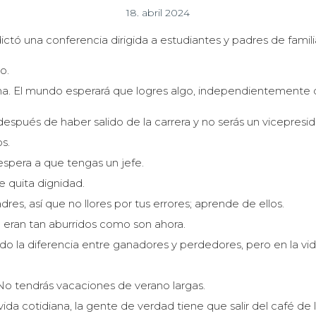
18. abril 2024
dictó una conferencia dirigida a estudiantes y padres de famil
o.
ma. El mundo esperará que logres algo, independientemente d
espués de haber salido de la carrera y no serás un vicepresi
s.
espera a que tengas un jefe.
 quita dignidad.
res, así que no llores por tus errores; aprende de ellos.
o eran tan aburridos como son ahora.
o la diferencia entre ganadores y perdedores, pero en la vid
No tendrás vacaciones de verano largas.
 vida cotidiana, la gente de verdad tiene que salir del café de la