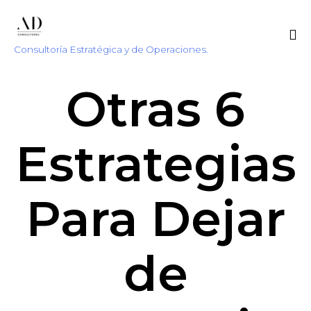
Consultoría Estratégica y de Operaciones.
Sk
Otras 6
to
co
Estrategias
Para Dejar
de