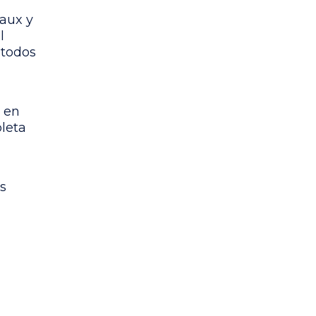
aux y
l
étodos
 en
leta
s