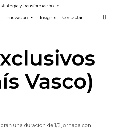
Skip
strategia y transformación
to
content

Innovación
Insights
Contactar
exclusivos
ís Vasco)
endrán una duración de 1/2 jornada con