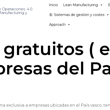
Inicio
Lean Manufacturing
E
Sistemas de gestión y costes
Approach
 gratuitos ( 
resas del Pa
orma exclusiva a empresas ubicadas en el País vasco, t