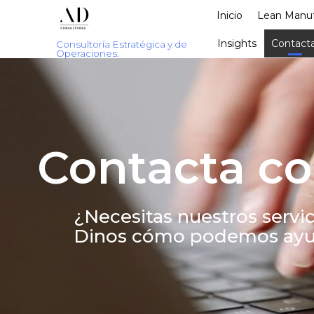
Inicio
Lean Manuf
Insights
Contacta
Consultoría Estratégica y de
Operaciones.
Contacta co
¿Necesitas nuestros servic
Dinos cómo podemos ayu