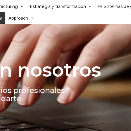
acturing
Estrategia y transformación
Sistemas de 
r
Approach
n nosotros
ios profesionales?
darte