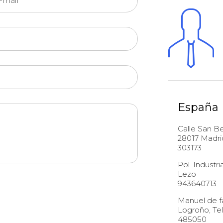
España
Calle San Be
28017 Madrid
303173
Pol. Industri
Lezo Tel
943640713
Manuel de fa
Logroño, Tel
485050