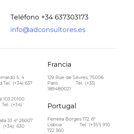
Teléfono +34 637303173
info@adconsultores.es
Francia
rnardo 5, 4
129 Rue de Sèvres, 75006
 Tel.: (+34) 637
Paris Tel.: (+33)
189480021
al 103 20100
.: (+34)
Portugal
Ferreira Borges 172, 6º
lla 33 4º 26007
Lisboa Tel.: (+351) 910
.: (+34) 630
722 360