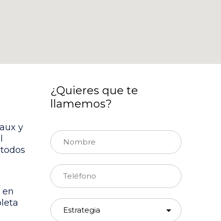
¿Quieres que te
llamemos?
aux y
l
étodos
 en
leta