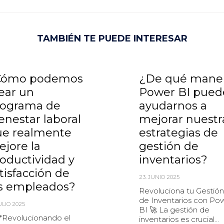
TAMBIÉN TE PUEDE INTERESAR
Cómo podemos
¿De qué mane
ear un
Power BI pued
rograma de
ayudarnos a
enestar laboral
mejorar nuestr
ue realmente
estrategias de
jore la
gestión de
oductividad y
inventarios?
tisfacción de
23. JUNIO 2025
os empleados?
Revoluciona tu Gestión
de Inventarios con Po
JULIO 2025
BI 🚀 La gestión de
**Revolucionando el
inventarios es crucial...