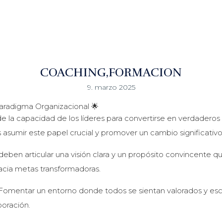
COACHING
FORMACION
9. marzo 2025
aradigma Organizacional 🌟
e la capacidad de los líderes para convertirse en verdadero
asumir este papel crucial y promover un cambio significativo
s deben articular una visión clara y un propósito convincente qu
hacia metas transformadoras.
** Fomentar un entorno donde todos se sientan valorados y e
boración.