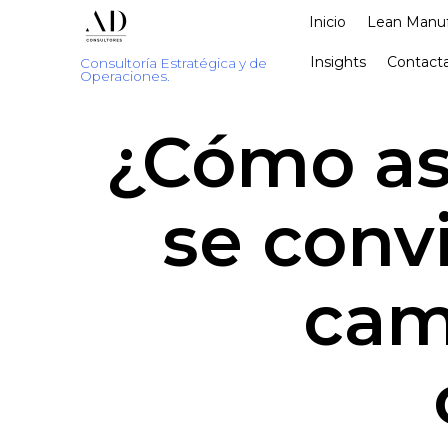
Inicio
Lean Manuf
Insights
Contacta
Consultoría Estratégica y de
Operaciones.
¿Cómo ase
se conv
cam