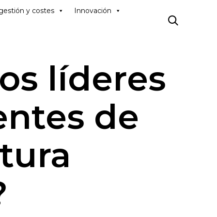
Skip
gestión y costes
Innovación
to

content
os líderes
entes de
tura
?