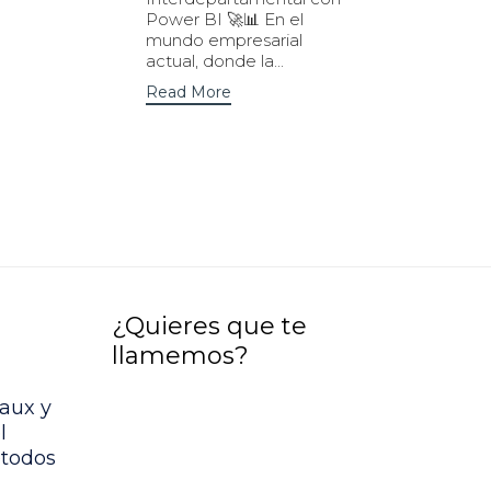
Power BI 🚀📊 En el
mundo empresarial
actual, donde la...
Read More
¿Quieres que te
llamemos?
aux y
l
étodos