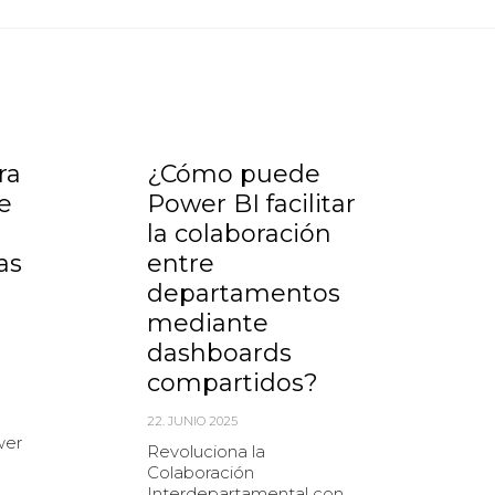
ra
¿Cómo puede
e
Power BI facilitar
m
la colaboración
e
as
entre
o
departamentos
mediante
21
dashboards

compartidos?
I
O
22. JUNIO 2025
c
wer
e
Revoluciona la
Colaboración
R
Interdepartamental con