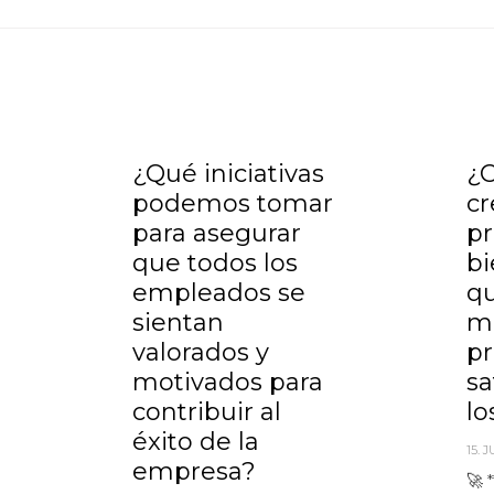
¿Qué iniciativas
¿
podemos tomar
cr
para asegurar
p
que todos los
bi
empleados se
q
sientan
me
valorados y
pr
motivados para
sa
contribuir al
l
éxito de la
15. 
empresa?
🚀 