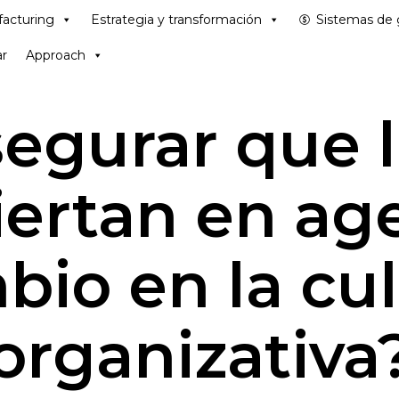
acturing
Estrategia y transformación
Sistemas de 
r
Approach
gurar que l
iertan en ag
bio en la cul
organizativa