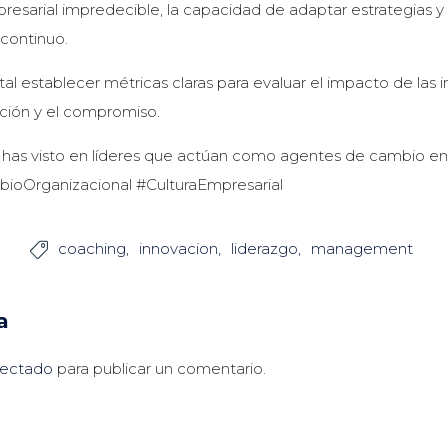
mpresarial impredecible, la capacidad de adaptar estrategias 
 continuo.
tal establecer métricas claras para evaluar el impacto de las i
ación y el compromiso.
s has visto en líderes que actúan como agentes de cambio en
bioOrganizacional #CulturaEmpresarial
coaching
innovacion
liderazgo
management

a
ectado
para publicar un comentario.