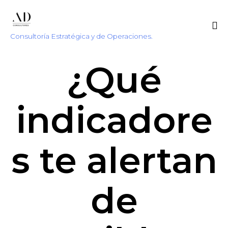
Consultoría Estratégica y de Operaciones.
Sk
¿Qué
to
co
indicadore
s te alertan
de