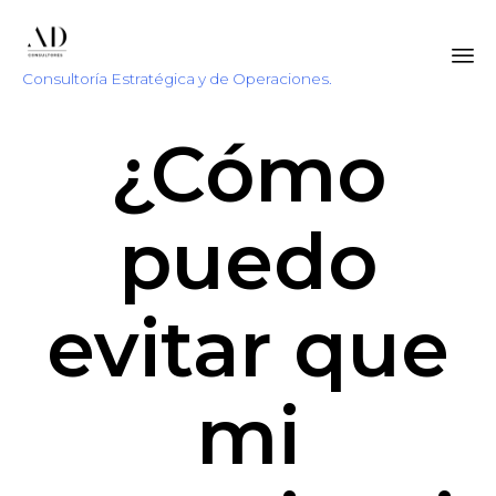
Consultoría Estratégica y de Operaciones.
Sk
¿Cómo
to
co
puedo
evitar que
mi