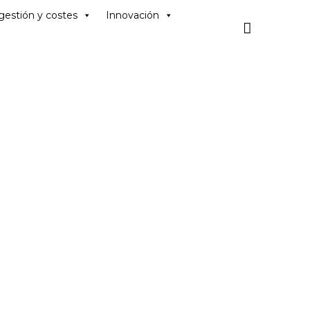
Skip
gestión y costes
Innovación
to

content