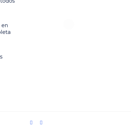
étodos
 en
leta
s