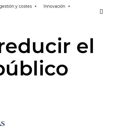
Skip
gestión y costes
Innovación
to

content
reducir el
público
AS