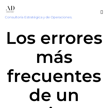
Consultoría Estratégica y de Operaciones.
Sk
Los errores
to
co
más
frecuentes
de un