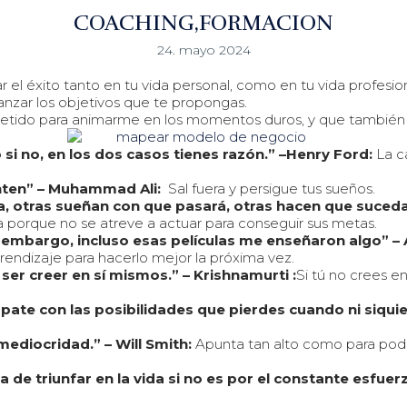
COACHING
FORMACION
24. mayo 2024
r el éxito tanto en tu vida personal, como en tu vida profesio
canzar los objetivos que te propongas.
tido para animarme en los momentos duros, y que también te s
si no, en los dos casos tienes razón.” –Henry Ford:
La c
enten” – Muhammad Ali:
Sal fuera y persigue tus sueños.
, otras sueñan con que pasará, otras hacen que suceda
ia porque no se atreve a actuar para conseguir sus metas.
in embargo, incluso esas películas me enseñaron algo” –
rendizaje para hacerlo mejor la próxima vez.
ser creer en sí mismos.” – Krishnamurti :
Si tú no crees en
ate con las posibilidades que pierdes cuando ni siquier
mediocridad.” – Will Smith:
Apunta tan alto como para poder
de triunfar en la vida si no es por el constante esfue