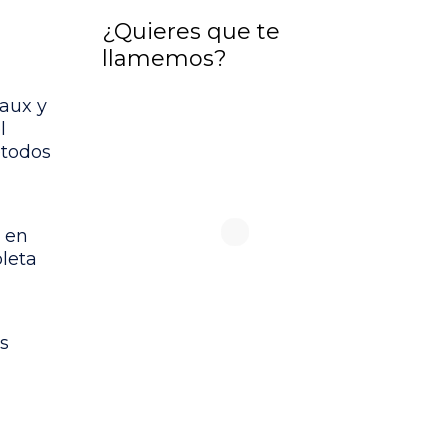
¿Quieres que te
llamemos?
aux y
l
étodos
 en
leta
s