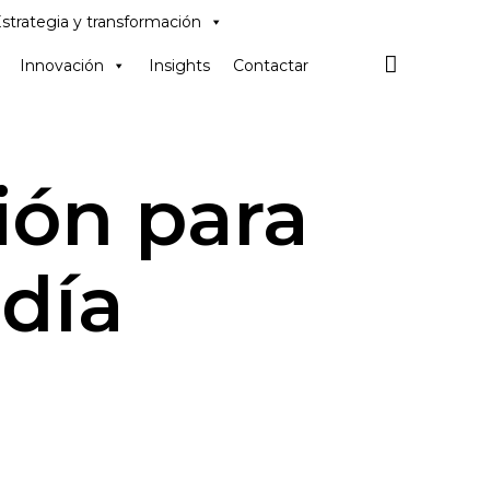
Skip
strategia y transformación
to
content

Innovación
Insights
Contactar
ión para
 día