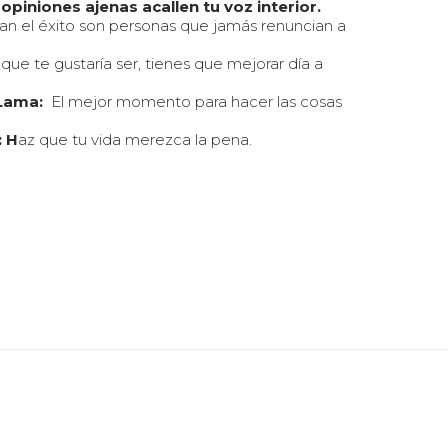
opiniones ajenas acallen tu voz interior.
an el éxito son personas que jamás renuncian a
 que te gustaría ser, tienes que mejorar día a
i Lama:
El mejor momento para hacer las cosas
: H
az que tu vida merezca la pena.