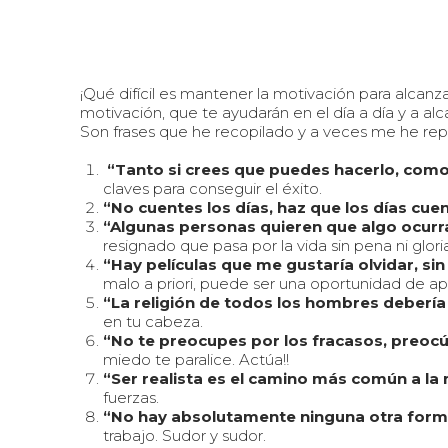
¡Qué difícil es mantener la motivación para alcanza
motivación, que te ayudarán en el día a día y a al
Son frases que he recopilado y a veces me he repe
“Tanto si crees que puedes hacerlo, como 
claves para conseguir el éxito.
“No cuentes los días, haz que los días cu
“Algunas personas quieren que algo ocurra
resignado que pasa por la vida sin pena ni glor
“Hay películas que me gustaría olvidar, s
malo a priori, puede ser una oportunidad de ap
“La religión de todos los hombres debería 
en tu cabeza.
“No te preocupes por los fracasos, preocúp
miedo te paralice. Actúa!!
“Ser realista es el camino más común a la 
fuerzas.
“No hay absolutamente ninguna otra forma 
trabajo. Sudor y sudor.